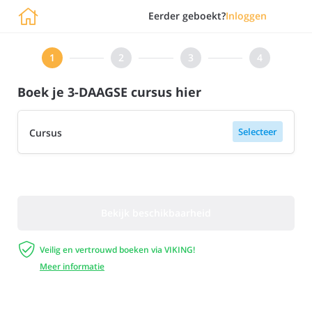

Eerder geboekt?
Inloggen
Boek je 3-DAAGSE cursus hier
Selecteer
Cursus
Bekijk beschikbaarheid

Veilig en vertrouwd boeken via VIKING!
Meer informatie